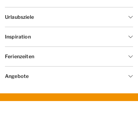
Urlaubsziele
Inspiration
Ferienzeiten
Angebote
Geschäftsbedingungen
Datenschutzerklärung
Cookies ändern
Haf­tun­gsa­uss­chl­uss
Impressum
© 2026 - Summio Parcs | All rights