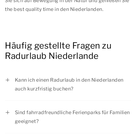
Sie sich auf Bewegung in der Natur und genießen Sie
the best quality time
in den Niederlanden.
Häufig gestellte Fragen zu
Radurlaub Niederlande
Kann ich einen Radurlaub in den Niederlanden
auch kurzfristig buchen?
Ja, viele Unterkünfte können auch kurzfristig
gebucht werden, sofern noch Verfügbarkeiten
Sind fahrradfreundliche Ferienparks für Familien
vorhanden sind. Besonders beliebte
geeignet?
Reisezeiträume sind jedoch häufig schnell
Ja, viele fahrradfreundliche Ferienparks eignen
ausgebucht. Wenn Sie bereits einen bestimmten