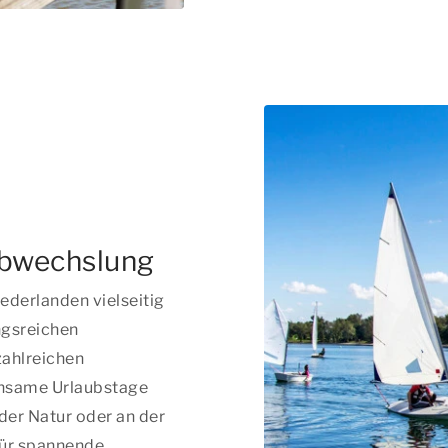
Abwechslung
iederlanden vielseitig
ngsreichen
zahlreichen
insame Urlaubstage
 der Natur oder an der
für spannende