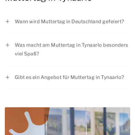
Wann wird Muttertag in Deutschland gefeiert?
Muttertag wird in Deutschland am zweiten
Sonntag im Mai gefeiert.
Was macht am Muttertag in Tynaarlo besonders
viel Spaß?
Am Muttertag in Tynaarlo gibt es viele
Möglichkeiten, einen großartigen Tag zu erleben!
Gibt es ein Angebot für Muttertag in Tynaarlo?
Entdecken Sie die naturnahe Umgebung bei
Summio Parcs bietet regelmäßig günstige
einem schönen Spaziergang oder einer Radtour,
Rabattaktionen. Schauen Sie sich die aktuellen
besuchen Sie ein Museum für einen kulturellen
Angebote
an.
Ausflug und lassen Sie den Tag mit einem
Abendessen in einem gemütlichen Restaurant in
einer nahegelegenen Stadt oder einem Dorf
ausklingen.