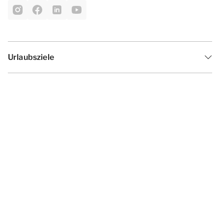
Urlaubsziele
Inspiration
Ferienzeiten
Angebote
Geschäftsbedingungen
Datenschutzerklärung
Cookies ändern
Haf­tun­gsa­uss­chl­uss
Impressum