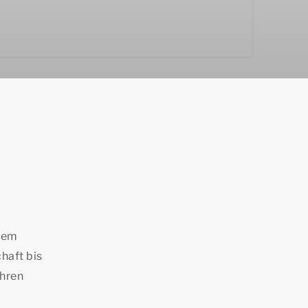
erem
haft bis
Ihren