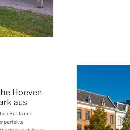
che Hoeven
ark aus
chen Breda und
er perfekte