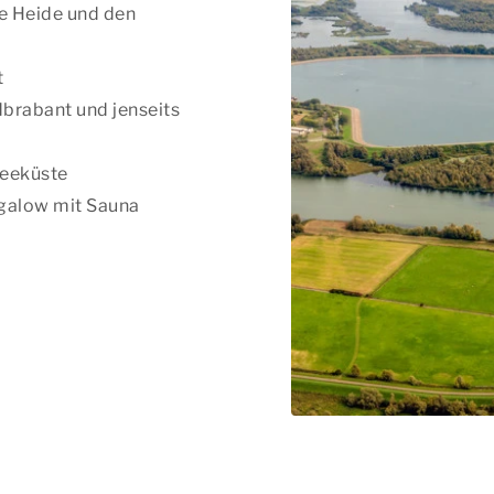
e Heide und den
t
brabant und jenseits
seeküste
ngalow mit Sauna