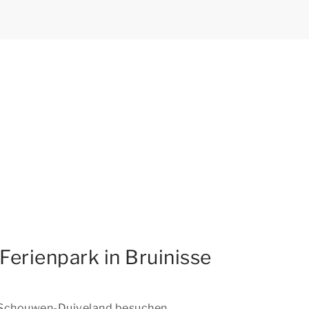
erienpark in Bruinisse
 Schouwen-Duiveland besuchen