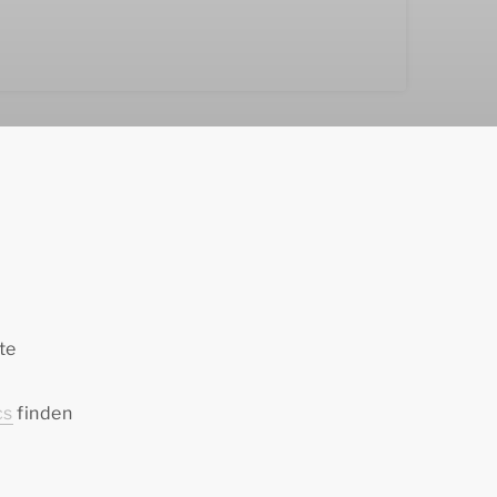
te
cs
finden