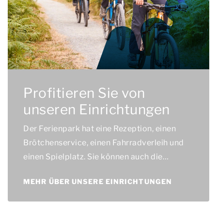
Profitieren Sie von
unseren Einrichtungen
Der Ferienpark hat eine Rezeption, einen
Brötchenservice, einen Fahrradverleih und
einen Spielplatz. Sie können auch die
Einrichtungen von Landal Hoog Vaals gratis
MEHR ÜBER UNSERE EINRICHTUNGEN
nutzen.