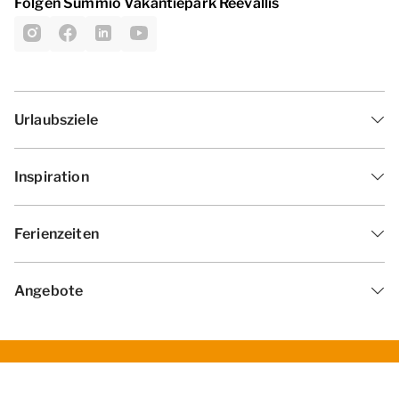
Folgen Summio Vakantiepark Reevallis
Urlaubsziele
Inspiration
Ferienzeiten
Angebote
Geschäftsbedingungen
Datenschutzerklärung
Cookies ändern
Haf­tun­gsa­uss­chl­uss
Impressum