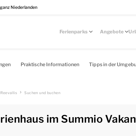
 ganz Niederlanden
Ferienparks
Angebote
Ur
ungen
Pra­kti­sch­e I­nfo­rma­tio­nen
Tip­ps ­in ­der­ Um­geb
Reevallis
Suchen und buchen
erienhaus im Summio Vakant