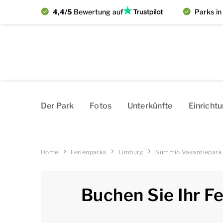
4,4/5
Bewertung auf
Parks in
Der Park
Fotos
Un­­te­r­k­ün­­fte
Einricht
Home
Ferienparks
Limburg
Summio Vakantiepark 
Buchen Sie Ihr F