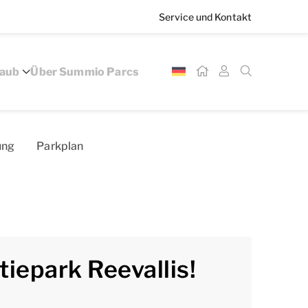
Service und Kontakt
laub
Über Summio Parcs
­ung
Parkplan
iepark Reevallis!