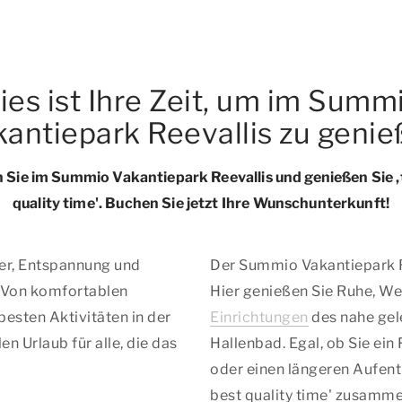
ies ist Ihre Zeit, um im Summ
antiepark Reevallis zu geni
Sie im Summio Vakantiepark Reevallis und genießen Sie ,
quality time'
.
Buchen Sie jetzt Ihre Wunschunterkunft!
er, Entspannung und
Der Summio Vakantiepark Re
Von komfortablen
Hier genießen Sie Ruhe, We
besten Aktivitäten in der
Einrichtungen
des nahe gele
 Urlaub für alle, die das
Hallenbad. Egal, ob Sie ei
oder einen längeren Aufenth
best quality time'
zusamme