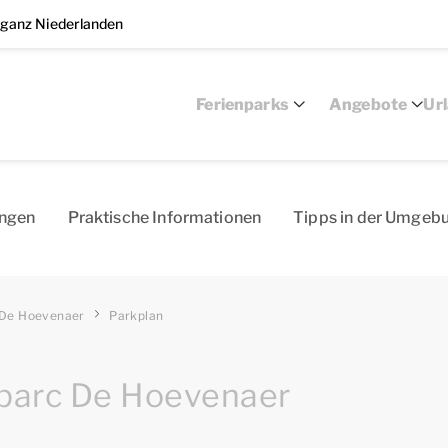
 ganz Niederlanden
Ferienparks
Angebote
Ur
ungen
Pra­kti­sch­e I­nfo­rma­tio­nen
Tip­ps ­in ­der­ Um­geb
De Hoevenaer
Parkplan
parc De Hoevenaer