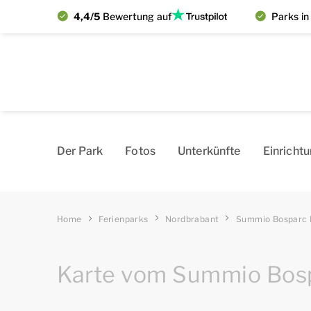
4,4/5
Bewertung auf
Parks in
Der Park
Fotos
Un­­te­r­k­ün­­fte
Einricht
Home
Ferienparks
Nordbrabant
Summio Bosparc 
Karte vom Summio Bos