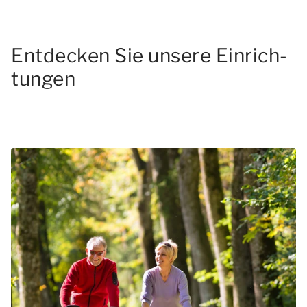
E­ntd­eck­en ­Sie­ un­ser­e E­inr­ich­
tun­gen