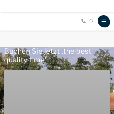
Buchen Sie jetzt ‚the best
quality time‘