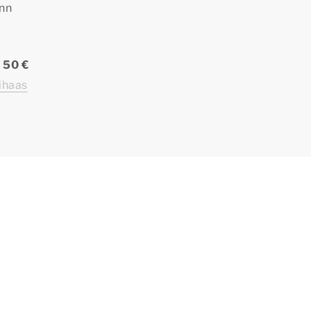
ann
e
50 €
ihaas