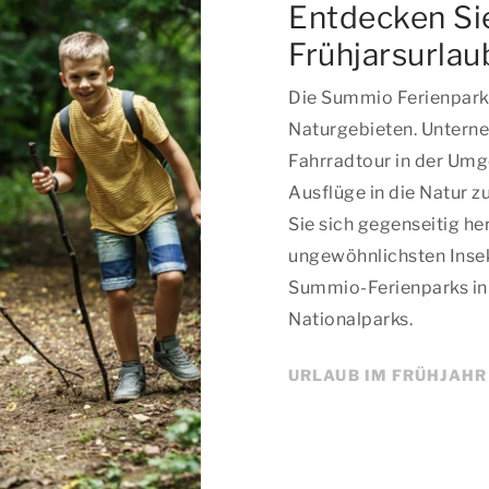
Entdecken Sie
Frühjarsurlau
Die Summio Ferienparks
Naturgebieten. Untern
Fahrradtour in der Umg
Ausflüge in die Natur
Sie sich gegenseitig he
ungewöhnlichsten Insek
Summio-Ferienparks in
Nationalparks.
URLAUB IM FRÜHJAHR