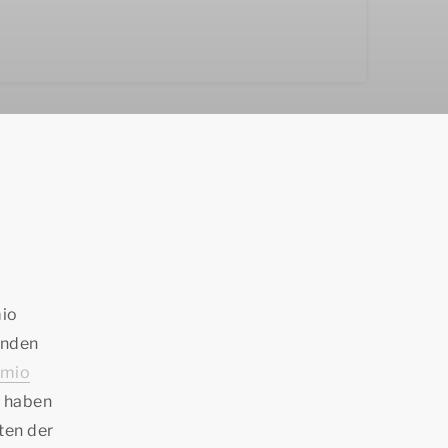
mio
unden
mio
e haben
ten der