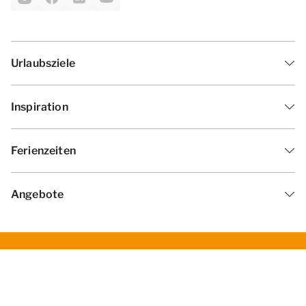
Urlaubsziele
Inspiration
Ferienzeiten
Angebote
Geschäftsbedingungen
Datenschutzerklärung
Cookies ändern
Haf­tun­gsa­uss­chl­uss
Impressum