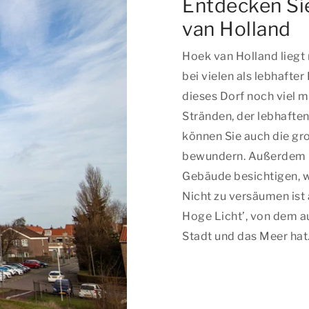
Entdecken Si
van Holland
Hoek van Holland liegt
bei vielen als lebhafte
dieses Dorf noch viel 
Stränden, der lebhaft
können Sie auch die gr
bewundern. Außerdem kö
Gebäude besichtigen, wi
Nicht zu versäumen ist
Hoge Licht’, von dem a
Stadt und das Meer hat