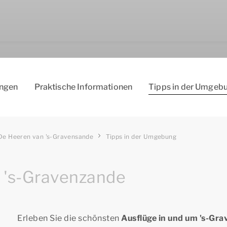
ungen
Pra­kti­sch­e I­nfo­rma­tio­nen
Tip­ps ­in ­der­ Um­geb
e Heeren van 's-Gravensande
Tipps in der Umgebung
m 's-Gravenzande
Erleben Sie die schönsten
Ausflüge in und um 's-Gr