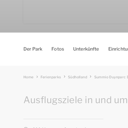
Der Park
Fotos
Un­­te­r­k­ün­­fte
Einricht
Home
Ferienparks
Südholland
Summio Duynparc D
Ausflugsziele in und u