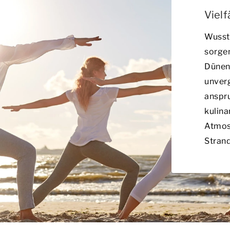
Vielf
Wusste
sorge
Dünen
unver
anspru
kulina
Atmos
Strand