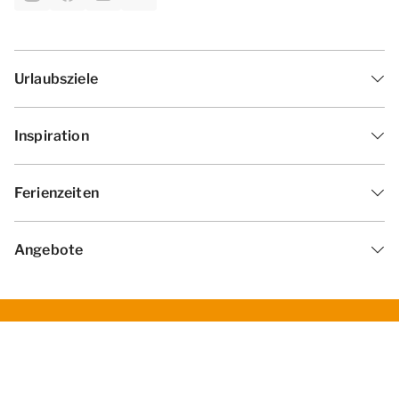
Urlaubsziele
Inspiration
Ferienzeiten
Angebote
Geschäftsbedingungen
Datenschutzerklärung
Cookies ändern
Haf­tun­gsa­uss­chl­uss
Impressum