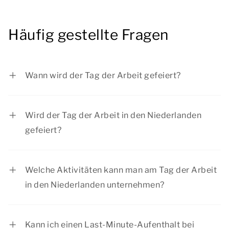
Häufig gestellte Fragen
Wann wird der Tag der Arbeit gefeiert?
Der Tag der Arbeit wird jedes Jahr am 1. Mai
gefeiert.
Wird der Tag der Arbeit in den Niederlanden
gefeiert?
Der Tag der Arbeit ist in den Niederlanden kein
offizieller Feiertag. Die Geschäfte und
Welche Aktivitäten kann man am Tag der Arbeit
Restaurants sind an diesem Tag geöffnet.
in den Niederlanden unternehmen?
Dieser Tag ist ideal zum Ausgehen! Erkunden Sie
die Natur, machen Sie einen Spaziergang am
Kann ich einen Last-Minute-Aufenthalt bei