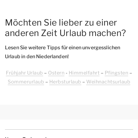
Möchten Sie lieber zu einer
anderen Zeit Urlaub machen?
Lesen Sie weitere Tipps für einen unvergesslichen
Urlaub in den Niederlanden!
Frü­hja­hr ­Url­aub
–
Ostern
-
Himmelfahrt
–
Pfingsten
–
Sommerurlaub
–
Her­bst­url­aub
–
W­eih­nac­hts­url­aub