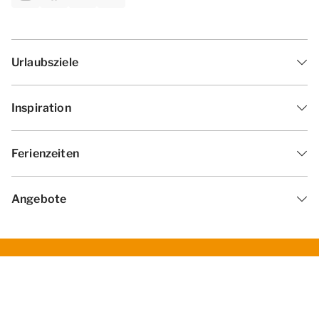
Urlaubsziele
Inspiration
Ferienzeiten
Angebote
Geschäftsbedingungen
Datenschutzerklärung
Cookies ändern
Haf­tun­gsa­uss­chl­uss
Impressum