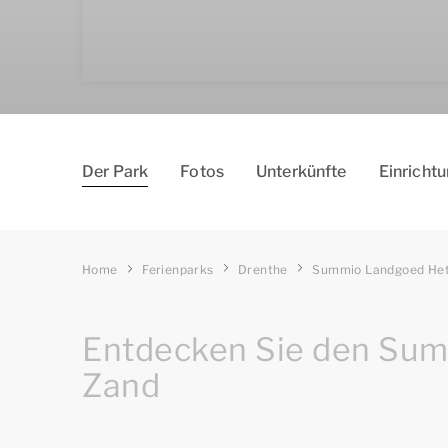
Der Park
Fotos
Un­ter­kün­fte
Einricht
Home
Ferienparks
Drenthe
Summio Landgoed Het
Entdecken Sie den Sum
Zand