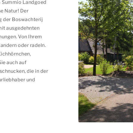
 im Summio Landgoed
se Natur! Der
g der Boswachterij
mit ausgedehnten
hungen. Von Ihrem
wandern oder radeln.
Eichhörnchen,
ie auch auf
chnucken, die in der
urliebhaber und