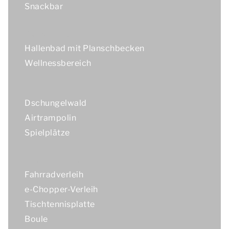
Snackbar
Schwimmen
Hallenbad mit Planschbecken
Wellnessbereich
Kinder
Dschungelwald
Airtrampolin
Spielplätze
Sport und Spiel
Fahrradverleih
e-Chopper-Verleih
Tischtennisplatte
Boule