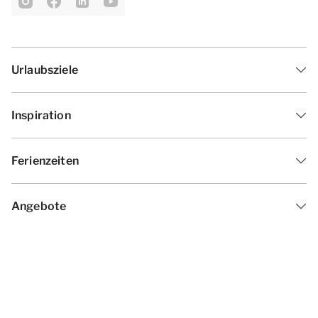
Urlaubsziele
Inspiration
Ferienzeiten
Angebote
Geschäftsbedingungen
Datenschutzerklärung
Cookies ändern
Haf­tun­gsa­uss­chl­uss
Impressum