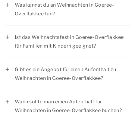
Freitag, 25. Dezember 2026 und er zweite
Was kannst du an Weihnachten in Goeree-
Weihnachtsfeiertag auf Samstag, 26. Dezember
Overflakkee tun?
2026
In der Weihnachtszeit in Goeree-Overflakkee
gibt es für jedes Fest eine Menge zu tun. Vom
Ist das Weihnachtsfest in Goeree-Overflakkee
Besuch eines Weihnachtsmarktes in einer
für Familien mit Kindern geeignet?
stimmungsvollen Stadt bis hin zu einem schönen
Ja, an Weihnachten in Goeree-Overflakkee gibt
Spaziergang in der Natur.
es für Kinder viel zu tun. Außerdem sind unsere
Gibt es ein Angebot für einen Aufenthalt zu
Unterkünfte für Familienaufenthalte geeignet.
Weihnachten in Goeree-Overflakkee?
Summio Parcs hat regelmäßig Rabattaktionen,
schauen Sie sich die aktuellen
Angebote
an.
Wann sollte man einen Aufenthalt für
Weihnachten in Goeree-Overflakkee buchen?
Während der Weihnachtszeit haben viele
Menschen frei. Wir raten Ihnen daher, Ihren