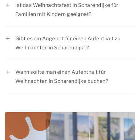
jedes Fest eine Menge zu tun. Vom Besuch eines
Ist das Weihnachtsfest in Scharendijke für
Weihnachtsmarktes in einer stimmungsvollen
Familien mit Kindern geeignet?
Stadt bis hin zu einem schönen Spaziergang in
Ja, an Weihnachten in Scharendijke gibt es für
der Natur.
Kinder viel zu tun. Außerdem sind unsere
Gibt es ein Angebot für einen Aufenthalt zu
Unterkünfte für Familienaufenthalte geeignet.
Weihnachten in Scharendijke?
Summio Parcs hat regelmäßig Rabattaktionen,
schauen Sie sich die aktuellen
Angebote
an.
Wann sollte man einen Aufenthalt für
Weihnachten in Scharendijke buchen?
Während der Weihnachtszeit haben viele
Menschen frei. Wir raten Ihnen daher, Ihren
Aufenthalt bei Weihnachten in Scharendijke
rechtzeitig zu buchen, um sicherzustellen, dass
Sie die gewünschte Unterkunft erhalten.