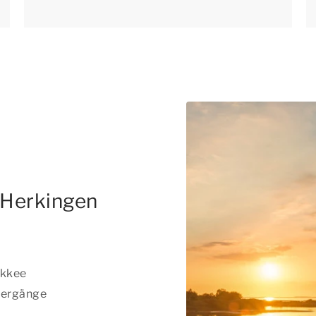
 Herkingen
akkee
tergänge