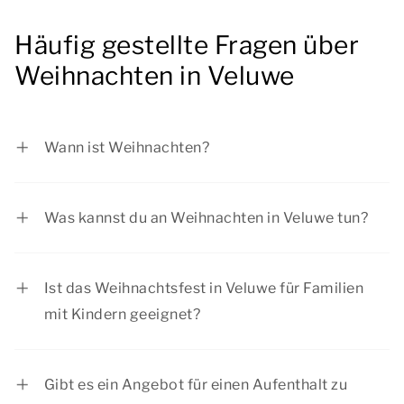
Häufig gestellte Fragen über
Weihnachten in Veluwe
Wann ist Weihnachten?
Im Jahr 2025 fällt der Weihnachtstag auf
Freitag, 25. Dezember 2026 und er zweite
Was kannst du an Weihnachten in Veluwe tun?
Weihnachtsfeiertag auf Samstag, 26. Dezember
In der Weihnachtszeit in Veluwe gibt es für jedes
2026
Fest eine Menge zu tun. Vom Besuch eines
Ist das Weihnachtsfest in Veluwe für Familien
Weihnachtsmarktes in einer stimmungsvollen
mit Kindern geeignet?
Stadt bis hin zu einem schönen Spaziergang in
Ja, an Weihnachten in Veluwe gibt es für Kinder
der Natur.
viel zu tun. Außerdem sind unsere Unterkünfte
Gibt es ein Angebot für einen Aufenthalt zu
für Familienaufenthalte geeignet.