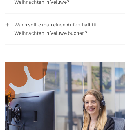
Weihnachten in Veluwe?
Summio Parcs hat regelmäßig Rabattaktionen,
schauen Sie sich die aktuellen
Angebote
an.
Wann sollte man einen Aufenthalt für
Weihnachten in Veluwe buchen?
Während der Weihnachtszeit haben viele
Menschen frei. Wir raten Ihnen daher, Ihren
Aufenthalt bei Weihnachten in Veluwe
rechtzeitig zu buchen, um sicherzustellen, dass
Sie die gewünschte Unterkunft erhalten.