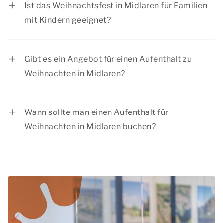
Ist das Weihnachtsfest in Midlaren für Familien
Weihnachtsmarktes in einer stimmungsvollen
mit Kindern geeignet?
Stadt bis hin zu einem schönen Spaziergang in
Ja, an Weihnachten in Midlaren gibt es für Kinder
der Natur.
viel zu tun. Außerdem sind unsere Unterkünfte
Gibt es ein Angebot für einen Aufenthalt zu
für Familienaufenthalte geeignet.
Weihnachten in Midlaren?
Summio Parcs hat regelmäßig Rabattaktionen,
schauen Sie sich die aktuellen
Angebote
an.
Wann sollte man einen Aufenthalt für
Weihnachten in Midlaren buchen?
Während der Weihnachtszeit haben viele
Menschen frei. Wir raten Ihnen daher, Ihren
Aufenthalt bei Weihnachten in Midlaren
rechtzeitig zu buchen, um sicherzustellen, dass
Sie die gewünschte Unterkunft erhalten.