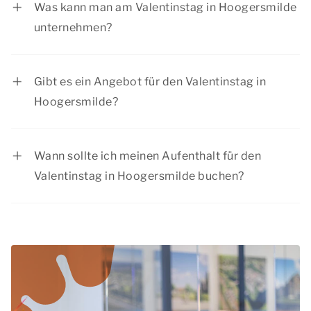
Was kann man am Valentinstag in Hoogersmilde
unternehmen?
Genießen Sie einen schönen Spaziergang auf
dem Land, besuchen Sie eine stimmungsvolle
Gibt es ein Angebot für den Valentinstag in
Stadt und planen Sie ein romantisches
Hoogersmilde?
Abendessen. Es gibt viel zu tun am Valentinstag
Summio Parcs hat regelmäßig interessante
in Hoogersmilde.
Rabattangebote. Sehen Sie sich die aktuellen
Wann sollte ich meinen Aufenthalt für den
Angebote
an.
Valentinstag in Hoogersmilde buchen?
Der Valentinstag ist die perfekte Zeit für Paare,
um gemeinsam wegzufahren. Deshalb
empfehlen wir, Ihren Aufenthalt für den
Valentinstag in Hoogersmilde rechtzeitig zu
buchen.