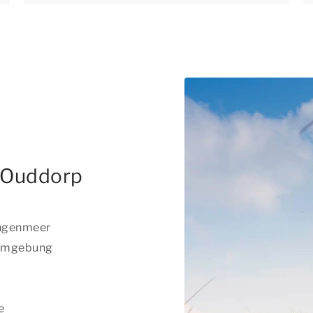
n Ouddorp
ingenmeer
 Umgebung
e