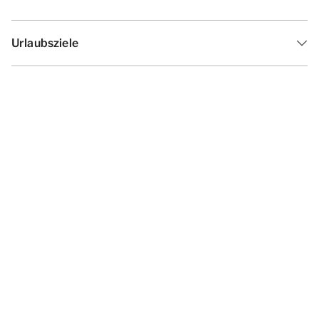
Urlaubsziele
Inspiration
Ferienzeiten
Angebote
Geschäftsbedingungen
Datenschutzerklärung
Cookies ändern
Haf­tun­gsa­uss­chl­uss
Impressum
© 2026 - Summio Parcs | All rights