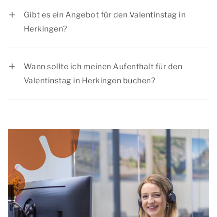
dem Land, besuchen Sie eine stimmungsvolle
Gibt es ein Angebot für den Valentinstag in
Stadt und planen Sie ein romantisches
Herkingen?
Abendessen. Es gibt viel zu tun am Valentinstag
Summio Parcs hat regelmäßig interessante
in Herkingen.
Rabattangebote. Sehen Sie sich die aktuellen
Wann sollte ich meinen Aufenthalt für den
Angebote
an.
Valentinstag in Herkingen buchen?
Der Valentinstag ist die perfekte Zeit für Paare,
um gemeinsam wegzufahren. Deshalb
empfehlen wir, Ihren Aufenthalt für den
Valentinstag in Herkingen rechtzeitig zu buchen.