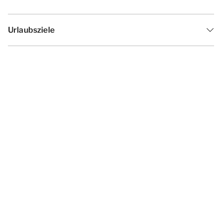
Urlaubsziele
Inspiration
Ferienzeiten
Angebote
Geschäftsbedingungen
Datenschutzerklärung
Cookies ändern
Haf­tun­gsa­uss­chl­uss
Impressum
© 2026 - Summio Parcs | All rights