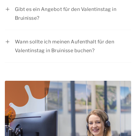
dem Land, besuchen Sie eine stimmungsvolle
Gibt es ein Angebot für den Valentinstag in
Stadt und planen Sie ein romantisches
Bruinisse?
Abendessen. Es gibt viel zu tun am Valentinstag
Summio Parcs hat regelmäßig interessante
in Bruinisse.
Rabattangebote. Sehen Sie sich die aktuellen
Wann sollte ich meinen Aufenthalt für den
Angebote
an.
Valentinstag in Bruinisse buchen?
Der Valentinstag ist die perfekte Zeit für Paare,
um gemeinsam wegzufahren. Deshalb
empfehlen wir, Ihren Aufenthalt für den
Valentinstag in Bruinisse rechtzeitig zu buchen.