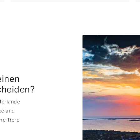
einen
cheiden?
derlande
eeland
re Tiere