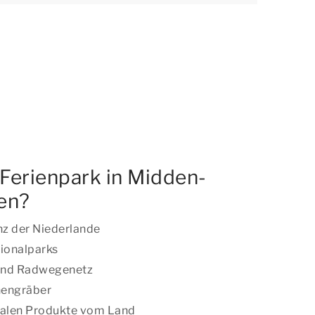
Ferienpark in Midden-
en?
nz der Niederlande
tionalparks
und Radwegenetz
nengräber
nalen Produkte vom Land