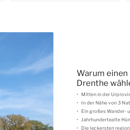
Warum einen 
Drenthe wähl
Mitten in der Urprovi
In der Nähe von 3 Na
Ein großes Wander- 
Jahrhundertealte Hü
Die leckersten regio