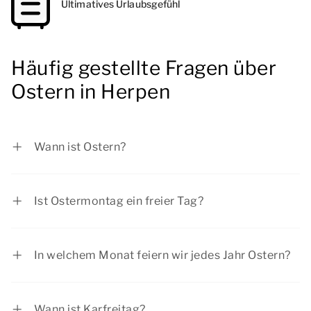
Ultimatives Urlaubsgefühl
Häufig gestellte Fragen über
Ostern in Herpen
Wann ist Ostern?
Im Jahr 2027 fällt der Ostersonntag auf Sonntag,
28. März 2027 und der Ostermontag auf
Ist Ostermontag ein freier Tag?
Montag, 29. März 2027.
Ostermontag ist eine offizielle Feiertag. Die
meisten Menschen haben am Ostermontag frei.
In welchem Monat feiern wir jedes Jahr Ostern?
Ostern fällt oft in den Monat April und
gelegentlich auch in den März.
Wann ist Karfreitag?