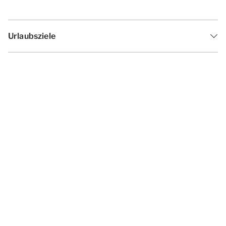
Urlaubsziele
Inspiration
Ferienzeiten
Angebote
Geschäftsbedingungen
Datenschutzerklärung
Cookies ändern
Haf­tun­gsa­uss­chl­uss
Impressum