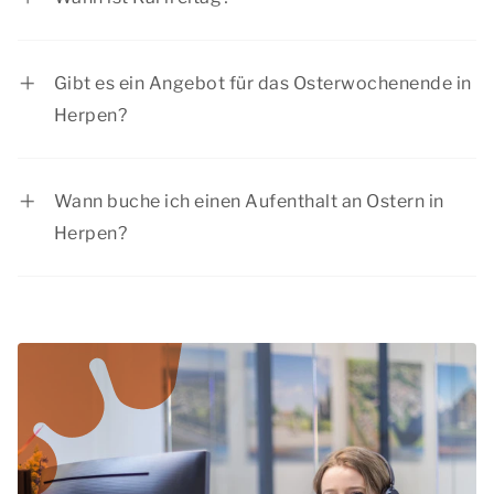
Der Karfreitag wird am Freitag vor Ostern
gefeiert.
Gibt es ein Angebot für das Osterwochenende in
Herpen?
Summio Parcs hat regelmäßig interessante
Rabattangebote. Sehen Sie sich die aktuellen
Wann buche ich einen Aufenthalt an Ostern in
Angebote
an.
Herpen?
Buchen Sie Ihren Aufenthalt frühzeitig, damit Sie
noch aus einer Vielzahl von Unterkünften wählen
können. Schließlich haben die meisten Menschen
an Ostern für ein langes Wochenende frei. Das
Osterwochenende ist eine beliebte Zeit, um ein
Wochenende in Herpen zu buchen.