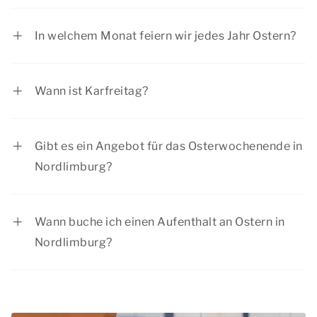
Ostermontag ist eine offizielle Feiertag. Die
meisten Menschen haben am Ostermontag frei.
In welchem Monat feiern wir jedes Jahr Ostern?
Ostern fällt oft in den Monat April und
gelegentlich auch in den März.
Wann ist Karfreitag?
Der Karfreitag wird am Freitag vor Ostern
gefeiert.
Gibt es ein Angebot für das Osterwochenende in
Nordlimburg?
Summio Parcs hat regelmäßig interessante
Rabattangebote. Sehen Sie sich die aktuellen
Wann buche ich einen Aufenthalt an Ostern in
Angebote
an.
Nordlimburg?
Buchen Sie Ihren Aufenthalt frühzeitig, damit Sie
noch aus einer Vielzahl von Unterkünften wählen
können. Schließlich haben die meisten Menschen