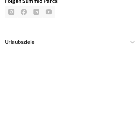
Folgen Summio Parcs
Urlaubsziele
Inspiration
Ferienzeiten
Angebote
Geschäftsbedingungen
Datenschutzerklärung
Cookies ändern
Haf­tun­gsa­uss­chl­uss
Impressum