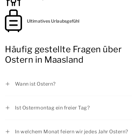
Ultimatives Urlaubsgefühl
Häufig gestellte Fragen über
Ostern in Maasland
Wann ist Ostern?
Im Jahr 2027 fällt der Ostersonntag auf Sonntag,
28. März 2027 und der Ostermontag auf
Ist Ostermontag ein freier Tag?
Montag, 29. März 2027.
Ostermontag ist eine offizielle Feiertag. Die
meisten Menschen haben am Ostermontag frei.
In welchem Monat feiern wir jedes Jahr Ostern?