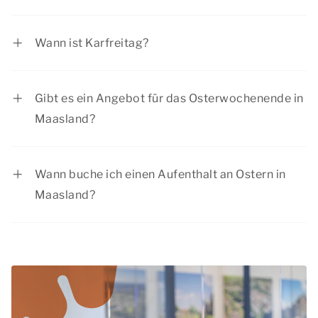
Ostern fällt oft in den Monat April und
gelegentlich auch in den März.
Wann ist Karfreitag?
Der Karfreitag wird am Freitag vor Ostern
gefeiert.
Gibt es ein Angebot für das Osterwochenende in
Maasland?
Summio Parcs hat regelmäßig interessante
Rabattangebote. Sehen Sie sich die aktuellen
Wann buche ich einen Aufenthalt an Ostern in
Angebote
an.
Maasland?
Buchen Sie Ihren Aufenthalt frühzeitig, damit Sie
noch aus einer Vielzahl von Unterkünften wählen
können. Schließlich haben die meisten Menschen
an Ostern für ein langes Wochenende frei. Das
Osterwochenende ist eine beliebte Zeit, um ein