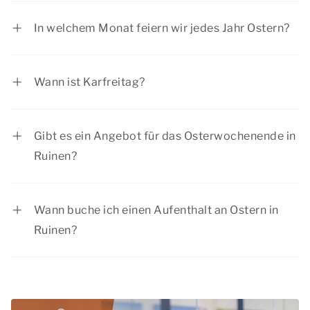
meisten Menschen haben am Ostermontag frei.
In welchem Monat feiern wir jedes Jahr Ostern?
Ostern fällt oft in den Monat April und
gelegentlich auch in den März.
Wann ist Karfreitag?
Der Karfreitag wird am Freitag vor Ostern
gefeiert.
Gibt es ein Angebot für das Osterwochenende in
Ruinen?
Summio Parcs hat regelmäßig interessante
Rabattangebote. Sehen Sie sich die aktuellen
Wann buche ich einen Aufenthalt an Ostern in
Angebote
an.
Ruinen?
Buchen Sie Ihren Aufenthalt frühzeitig, damit Sie
noch aus einer Vielzahl von Unterkünften wählen
können. Schließlich haben die meisten Menschen