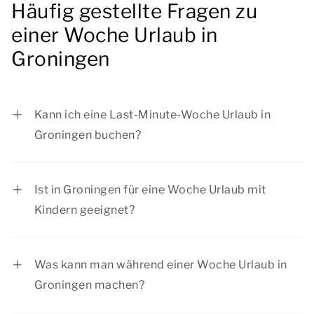
Häufig gestellte Fragen zu
einer Woche Urlaub in
Groningen
Kann ich eine Last-Minute-Woche Urlaub in
Groningen buchen?
Ja, Sie können eine Last-Minute-Woche in
Groningen bei Summio Parcs buchen, abhängig
Ist in Groningen für eine Woche Urlaub mit
von der Anzahl der verfügbaren Unterkünfte.
Kindern geeignet?
Wenn Sie eine bestimmte Unterkunft
Eine Woche in Groningen eignet sich für einen
bevorzugen, empfehlen wir Ihnen, Ihren
Aufenthalt mit Kindern und mit jeder anderen
Aufenthalt frühzeitig zu buchen.
Was kann man während einer Woche Urlaub in
Gesellschaft. Unsere komfortable Unterkunft
Groningen machen?
bietet Ihnen einen sorglosen Aufenthalt. Auch in
Während Ihrer Urlaubswoche können Sie in