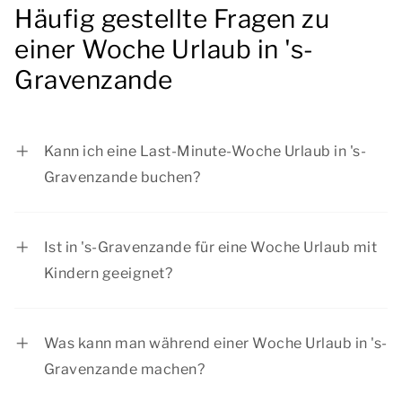
Häufig gestellte Fragen zu
einer Woche Urlaub in 's-
Gravenzande
Kann ich eine Last-Minute-Woche Urlaub in 's-
Gravenzande buchen?
Ja, Sie können eine Last-Minute-Woche in 's-
Gravenzande bei Summio Parcs buchen,
Ist in 's-Gravenzande für eine Woche Urlaub mit
abhängig von der Anzahl der verfügbaren
Kindern geeignet?
Unterkünfte. Wenn Sie eine bestimmte
Eine Woche in 's-Gravenzande eignet sich für
Unterkunft bevorzugen, empfehlen wir Ihnen,
einen Aufenthalt mit Kindern und mit jeder
Ihren Aufenthalt frühzeitig zu buchen.
Was kann man während einer Woche Urlaub in 's-
anderen Gesellschaft. Unsere komfortable
Gravenzande machen?
Unterkunft bietet Ihnen einen sorglosen