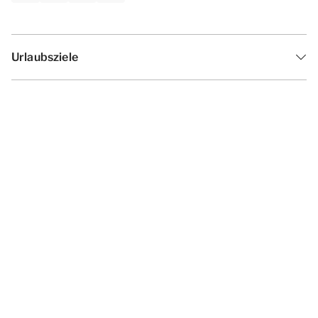
Urlaubsziele
Inspiration
Ferienzeiten
Angebote
Geschäftsbedingungen
Datenschutzerklärung
Cookies ändern
Haf­tun­gsa­uss­chl­uss
Impressum