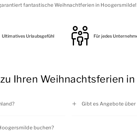
arantiert fantastische Weihnachtferien in Hoogersmilde!
Ultimatives Urlaubsgefühl
Für jedes Unternehm
 zu Ihren Weihnachtsferien i
hland?
Gibt es Angebote über
s zum 05.01.2026
Bei Summio Parcs habe
2026
Sie sich die aktuellen
A
n Hoogersmilde buchen?
026