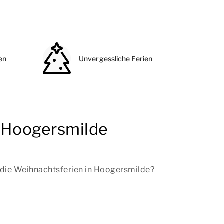
en
Unvergessliche Ferien
n Hoogersmilde
 die Weihnachtsferien in Hoogersmilde?
n wir regelmäßig günstige Angebote. Sehen
ngebote
an.