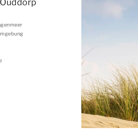
n Ouddorp
ingenmeer
 Umgebung
e