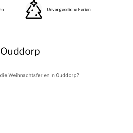
en
Unvergessliche Ferien
n Ouddorp
 die Weihnachtsferien in Ouddorp?
n wir regelmäßig günstige Angebote. Sehen
ngebote
an.