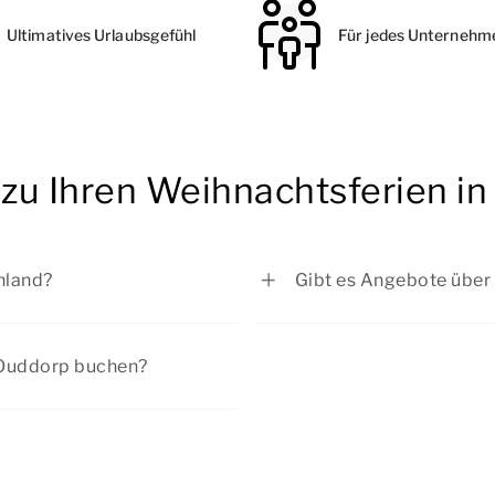
Ultimatives Urlaubsgefühl
Für jedes Unternehm
 zu Ihren Weihnachtsferien i
hland?
Gibt es Angebote über
s zum 05.01.2026
Bei Summio Parcs habe
2026
Sie sich die aktuellen
A
n Ouddorp buchen?
026
rtage eine beliebte Zeit für
02.01.2026
surlaub in Ouddorp
.2026
e sich auf eine
1.2026