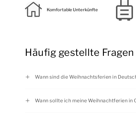
Komfortable Unterkünfte
Häufig gestellte Fragen
Wann sind die Weihnachtsferien in Deutsc
Baden-Württemberg: vom 22.12.2025 bi
Bayern: vom 22.12.2025 bis zum 05.01.
Wann sollte ich meine Weihnachtferien i
Berlin: vom 22.12.2025 bis zum 02.01.2
Die Weihnachtferien sind aufgrund der Feie
Brandenburg: vom 22.12.2025 bis zum 
einen Urlaub. Buchen Sie Ihren Weihnacht
Bremen: vom 22.12.2025 bis zum 04.01
rechtzeitig bei Summio Parcs und freuen Si
Hamburg: vom 17.12.2025 bis zum 02.0