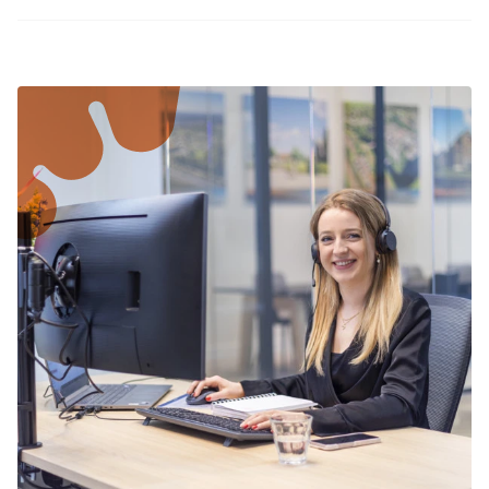
Hamburg: vom 17.12.2025 bis zum 02.01.2026
Die Weihnachtferien sind aufgrund der Feiertage
Hessen: vom 22.12.2025 bis zum 10.01.2026
eine beliebte Zeit für einen Urlaub. Buchen Sie
Mecklenburg-Vorpommern: vom 22.12.2025
Ihren Weihnachtsurlaub in Ruinen rechtzeitig bei
bis zum 05.01.2026
Summio Parcs und freuen Sie sich auf eine
Niedersachsen: vom 22.12.2025 bis zum
unvergessliche Zeit!
05.01.2026
Nordrhein-Westfalen: vom 22.12.2025 bis zum
06.01.2026
Rheinland-Pfalz: vom 22.12.2025 bis zum
07.01.2026
Saarland: vom 22.12.2025 bis zum 02.01.2026
Sachsen-Anhalt: vom 22.12.2025 bis zum
05.01.2026
Sachsen: vom 22.12.2025 bis zum 02.01.2026
Schleswig-Holstein: vom 19.12.2025 bis zum
06.01.2026