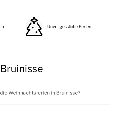
en
Unvergessliche Ferien
 Bruinisse
die Weihnachtsferien in Bruinisse?
n wir regelmäßig günstige Angebote. Sehen
ngebote
an.