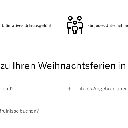
Ultimatives Urlaubsgefühl
Für jedes Unternehm
 zu Ihren Weihnachtsferien in
hland?
Gibt es Angebote über 
s zum 05.01.2026
Bei Summio Parcs habe
2026
Sie sich die aktuellen
A
Bruinisse buchen?
026
rtage eine beliebte Zeit für
02.01.2026