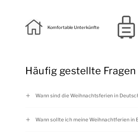
Komfortable Unterkünfte
Häufig gestellte Fragen
Wann sind die Weihnachtsferien in Deutsc
Baden-Württemberg: vom 22.12.2025 bi
Bayern: vom 22.12.2025 bis zum 05.01.
Wann sollte ich meine Weihnachtferien in 
Berlin: vom 22.12.2025 bis zum 02.01.2
Die Weihnachtferien sind aufgrund der Feie
Brandenburg: vom 22.12.2025 bis zum 