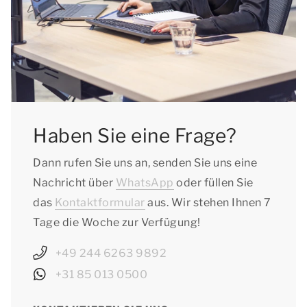
05.01.2026
Sachsen: vom 22.12.2025 bis zum 02.01.2026
Schleswig-Holstein: vom 19.12.2025 bis zum
06.01.2026
Thüringen: vom 22.12.2025 bis zum
03.01.2026
Haben Sie eine Frage?
Dann rufen Sie uns an, senden Sie uns eine
Nachricht über
WhatsApp
oder füllen Sie
das
Kontaktformular
aus. Wir stehen Ihnen 7
Tage die Woche zur Verfügung!
+49 244 6263 9892
+31 85 013 0500