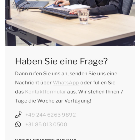
07.08.2026
- Sachsen: vom 04.07.2026 bis zum 14.08.2026
- Sachsen-Anhalt: vom 04.07.2026 bis zum
14.08.2026
- Schleswig-Holstein: vom 04.07.2026 bis zum
15.08.2026
- Thüringen: vom 04.07.2026 bis zum
Haben Sie eine Frage?
14.08.2026
Dann rufen Sie uns an, senden Sie uns eine
Nachricht über
WhatsApp
oder füllen Sie
das
Kontaktformular
aus. Wir stehen Ihnen 7
Tage die Woche zur Verfügung!
+49 244 6263 9892
+31 85 013 0500