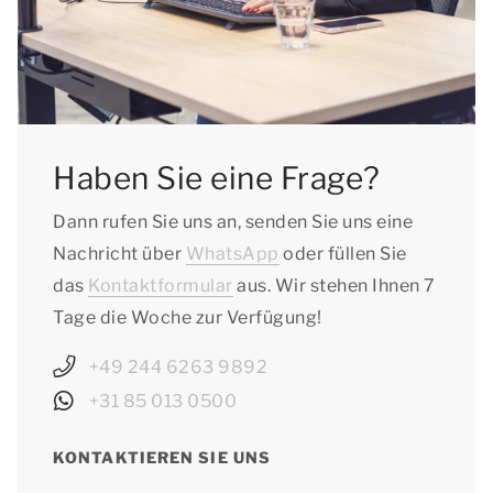
07.08.2026
- Sachsen: vom 04.07.2026 bis zum 14.08.2026
- Sachsen-Anhalt: vom 04.07.2026 bis zum
14.08.2026
- Schleswig-Holstein: vom 04.07.2026 bis zum
15.08.2026
Haben Sie eine Frage?
- Thüringen: vom 04.07.2026 bis zum
Dann rufen Sie uns an, senden Sie uns eine
14.08.2026
Nachricht über
WhatsApp
oder füllen Sie
das
Kontaktformular
aus. Wir stehen Ihnen 7
Tage die Woche zur Verfügung!
+49 244 6263 9892
+31 85 013 0500
KONTAKTIEREN SIE UNS