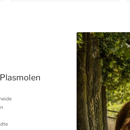
 Plasmolen
heide
en
ädte