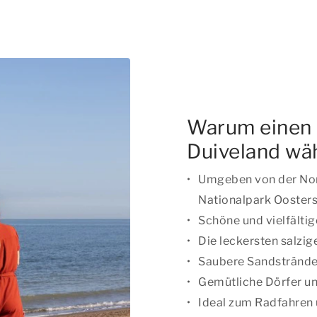
Warum einen 
Duiveland wä
Umgeben von der No
Nationalpark Ooster
Schöne und vielfälti
Die leckersten salzi
Saubere Sandstränd
Gemütliche Dörfer u
Ideal zum Radfahren