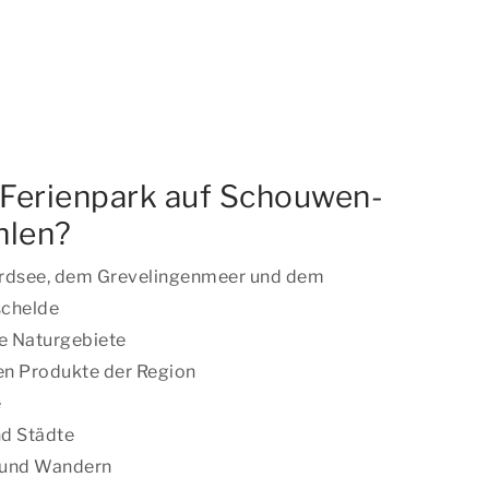
Ferienpark auf Schouwen-
hlen?
rdsee, dem Grevelingenmeer und dem
schelde
ge Naturgebiete
gen Produkte der Region
e
nd Städte
 und Wandern