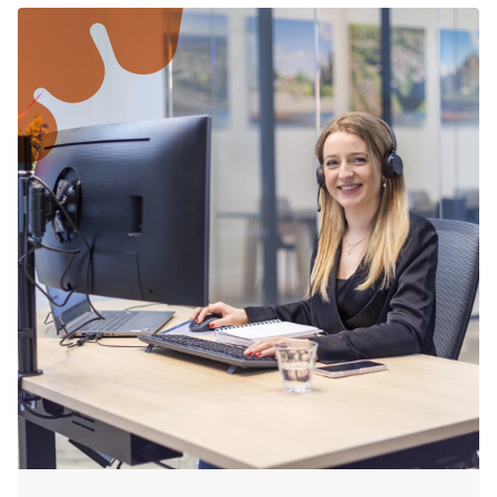
eine der beliebtesten Reisezeiten. Es ist daher
- Mecklenburg-Vorpommern: vom 13.07.2026
ratsam, Ihren Sommerurlaub in Brouwershaven
bis zum 22.08.2026
rechtzeitig zu buchen.
- Niedersachsen: vom 02.07.2026 bis zum
12.08.2026
- Nordrhein-Westfalen: vom 20.07.2026 bis zum
01.09.2026
- Rheinland-Pfalz: vom 29.06.2026 bis zum
07.08.2026
- Saarland: vom 29.06.2026 bis zum
07.08.2026
- Sachsen: vom 04.07.2026 bis zum 14.08.2026
- Sachsen-Anhalt: vom 04.07.2026 bis zum
14.08.2026
- Schleswig-Holstein: vom 04.07.2026 bis zum
15.08.2026