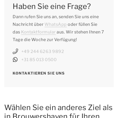
- Thüringen: vom 04.07.2026 bis zum
Haben Sie eine Frage?
14.08.2026
Dann rufen Sie uns an, senden Sie uns eine
Nachricht über
WhatsApp
oder füllen Sie
das
Kontaktformular
aus. Wir stehen Ihnen 7
Tage die Woche zur Verfügung!
+49 244 6263 9892
+31 85 013 0500
KONTAKTIEREN SIE UNS
Wählen Sie ein anderes Ziel als
in Brouwershaven für Ihren