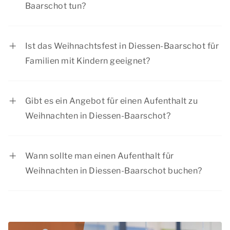
Baarschot tun?
2026
In der Weihnachtszeit in Diessen-Baarschot gibt
es für jedes Fest eine Menge zu tun. Vom Besuch
Ist das Weihnachtsfest in Diessen-Baarschot für
eines Weihnachtsmarktes in einer
Familien mit Kindern geeignet?
stimmungsvollen Stadt bis hin zu einem schönen
Ja, an Weihnachten in Diessen-Baarschot gibt es
Spaziergang in der Natur.
für Kinder viel zu tun. Außerdem sind unsere
Gibt es ein Angebot für einen Aufenthalt zu
Unterkünfte für Familienaufenthalte geeignet.
Weihnachten in Diessen-Baarschot?
Summio Parcs hat regelmäßig Rabattaktionen,
schauen Sie sich die aktuellen
Angebote
an.
Wann sollte man einen Aufenthalt für
Weihnachten in Diessen-Baarschot buchen?
Während der Weihnachtszeit haben viele
Menschen frei. Wir raten Ihnen daher, Ihren
Aufenthalt bei Weihnachten in Diessen-