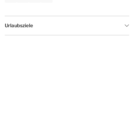
Urlaubsziele
Inspiration
Ferienzeiten
Angebote
Geschäftsbedingungen
Datenschutzerklärung
Cookies ändern
Haf­tun­gsa­uss­chl­uss
Impressum