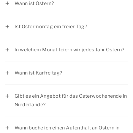
Wann ist Ostern?
Im Jahr 2027 fällt der Ostersonntag auf Sonntag,
28. März 2027 und der Ostermontag auf
Ist Ostermontag ein freier Tag?
Montag, 29. März 2027.
Ostermontag ist eine offizielle Feiertag. Die
meisten Menschen haben am Ostermontag frei.
In welchem Monat feiern wir jedes Jahr Ostern?
Ostern fällt oft in den Monat April und
gelegentlich auch in den März.
Wann ist Karfreitag?
Der Karfreitag wird am Freitag vor Ostern
gefeiert.
Gibt es ein Angebot für das Osterwochenende in
Niederlande?
Summio Parcs hat regelmäßig interessante
Rabattangebote. Sehen Sie sich die aktuellen
Wann buche ich einen Aufenthalt an Ostern in
Angebote
an.